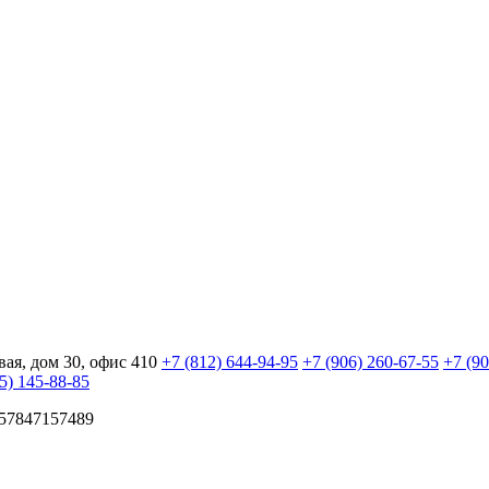
ая, дом 30, офис 410
+7 (812) 644-94-95
+7 (906) 260-67-55
+7 (90
5) 145-88-85
57847157489