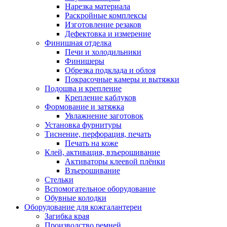
Нарезка материала
Раскройные комплексы
Изготовление резаков
Дефектовка и измерение
Финишная отделка
Печи и холодильники
Финишеры
Обрезка подклада и облоя
Покрасочные камеры и вытяжки
Подошва и крепление
Крепление каблуков
Формование и затяжка
Увлажнение заготовок
Установка фурнитуры
Тиснение, перфорация, печать
Печать на коже
Клей, активация, взъерошивание
Активаторы клеевой плёнки
Взъерошивание
Стельки
Вспомогательное оборудование
Обувные колодки
Оборудование для кожгалантереи
Загибка края
Производство ремней