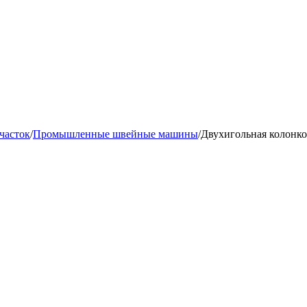
часток
/
Промышленные швейные машины
/
Двухигольная колонко