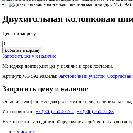
Двухигольная колонковая шве
Цена по запросу
Двухигольная
колонковая
Добавить в корзину
швейная
Запросить цену и наличие
машина
(арт.
Менеджер подтвердит цену, наличие и срок поставки.
MG
592)
Артикул:
MG 592
Разделы:
Заготовочный участок
,
Оборудовани
quantity
Запросить цену и наличие
Оставьте телефон: менеджер ответит по цене, наличию на склад
Или позвоните:
+7 (906) 260-67-55
·
+7 (906) 260-72-88
Нужно несколько единиц оборудования - добавьте их в корзину 
Описание