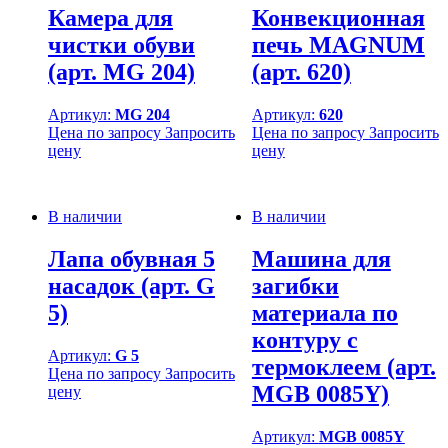
Камера для
Конвекционная
чистки обуви
печь MAGNUM
(арт. MG 204)
(арт. 620)
Артикул:
MG 204
Артикул:
620
Цена по запросу
Запросить
Цена по запросу
Запросить
цену
цену
В наличии
В наличии
Лапа обувная 5
Машина для
насадок (арт. G
загибки
5)
материала по
контуру с
Артикул:
G 5
термоклеем (арт.
Цена по запросу
Запросить
MGB 0085Y)
цену
Артикул:
MGB 0085Y