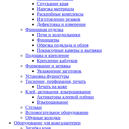
Спускание края
Нарезка материала
Раскройные комплексы
Изготовление резаков
Дефектовка и измерение
Финишная отделка
Печи и холодильники
Финишеры
Обрезка подклада и облоя
Покрасочные камеры и вытяжки
Подошва и крепление
Крепление каблуков
Формование и затяжка
Увлажнение заготовок
Установка фурнитуры
Тиснение, перфорация, печать
Печать на коже
Клей, активация, взъерошивание
Активаторы клеевой плёнки
Взъерошивание
Стельки
Вспомогательное оборудование
Обувные колодки
Оборудование для кожгалантереи
Загибка края