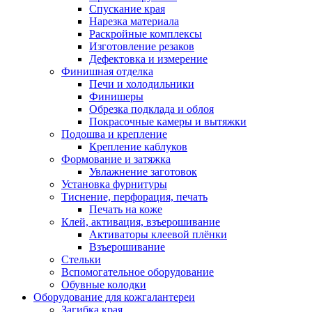
Спускание края
Нарезка материала
Раскройные комплексы
Изготовление резаков
Дефектовка и измерение
Финишная отделка
Печи и холодильники
Финишеры
Обрезка подклада и облоя
Покрасочные камеры и вытяжки
Подошва и крепление
Крепление каблуков
Формование и затяжка
Увлажнение заготовок
Установка фурнитуры
Тиснение, перфорация, печать
Печать на коже
Клей, активация, взъерошивание
Активаторы клеевой плёнки
Взъерошивание
Стельки
Вспомогательное оборудование
Обувные колодки
Оборудование для кожгалантереи
Загибка края