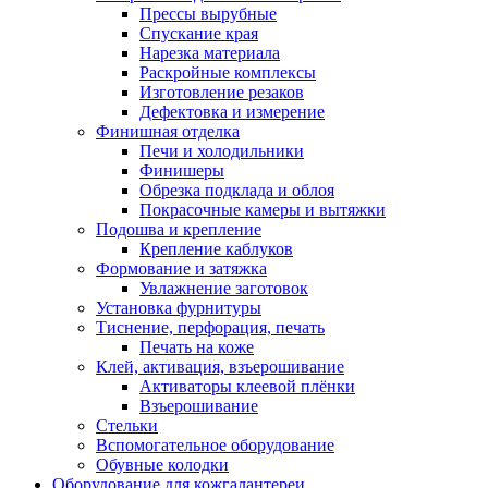
Прессы вырубные
Спускание края
Нарезка материала
Раскройные комплексы
Изготовление резаков
Дефектовка и измерение
Финишная отделка
Печи и холодильники
Финишеры
Обрезка подклада и облоя
Покрасочные камеры и вытяжки
Подошва и крепление
Крепление каблуков
Формование и затяжка
Увлажнение заготовок
Установка фурнитуры
Тиснение, перфорация, печать
Печать на коже
Клей, активация, взъерошивание
Активаторы клеевой плёнки
Взъерошивание
Стельки
Вспомогательное оборудование
Обувные колодки
Оборудование для кожгалантереи