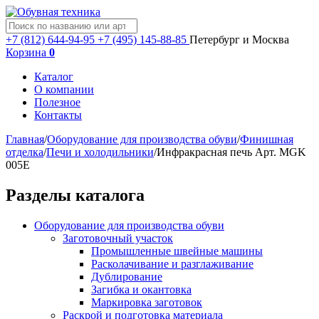
+7 (812) 644-94-95
+7 (495) 145-88-85
Петербург и Москва
Корзина
0
Каталог
О компании
Полезное
Контакты
Главная
/
Оборудование для производства обуви
/
Финишная
отделка
/
Печи и холодильники
/
Инфракрасная печь Арт. MGK
005E
Разделы каталога
Оборудование для производства обуви
Заготовочный участок
Промышленные швейные машины
Расколачивание и разглаживание
Дублирование
Загибка и окантовка
Маркировка заготовок
Раскрой и подготовка материала