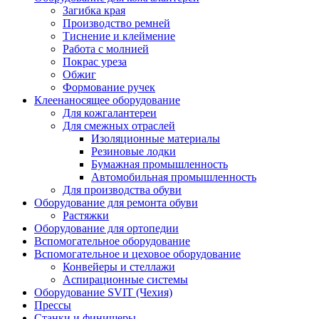
Загибка края
Производство ремней
Тиснение и клеймение
Работа с молнией
Покрас уреза
Обжиг
Формование ручек
Клеенаносящее оборудование
Для кожгалантереи
Для смежных отраслей
Изоляционные материалы
Резиновые лодки
Бумажная промышленность
Автомобильная промышленность
Для производства обуви
Оборудование для ремонта обуви
Растяжки
Оборудование для ортопедии
Вспомогательное оборудование
Вспомогательное и цеховое оборудование
Конвейеры и стеллажи
Аспирационные системы
Оборудование SVIT (Чехия)
Прессы
Станки и финишеры