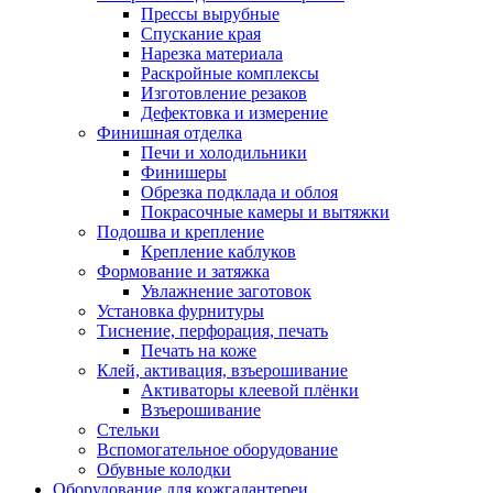
Прессы вырубные
Спускание края
Нарезка материала
Раскройные комплексы
Изготовление резаков
Дефектовка и измерение
Финишная отделка
Печи и холодильники
Финишеры
Обрезка подклада и облоя
Покрасочные камеры и вытяжки
Подошва и крепление
Крепление каблуков
Формование и затяжка
Увлажнение заготовок
Установка фурнитуры
Тиснение, перфорация, печать
Печать на коже
Клей, активация, взъерошивание
Активаторы клеевой плёнки
Взъерошивание
Стельки
Вспомогательное оборудование
Обувные колодки
Оборудование для кожгалантереи