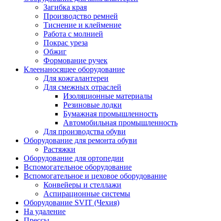
Загибка края
Производство ремней
Тиснение и клеймение
Работа с молнией
Покрас уреза
Обжиг
Формование ручек
Клеенаносящее оборудование
Для кожгалантереи
Для смежных отраслей
Изоляционные материалы
Резиновые лодки
Бумажная промышленность
Автомобильная промышленность
Для производства обуви
Оборудование для ремонта обуви
Растяжки
Оборудование для ортопедии
Вспомогательное оборудование
Вспомогательное и цеховое оборудование
Конвейеры и стеллажи
Аспирационные системы
Оборудование SVIT (Чехия)
На удаление
Прессы