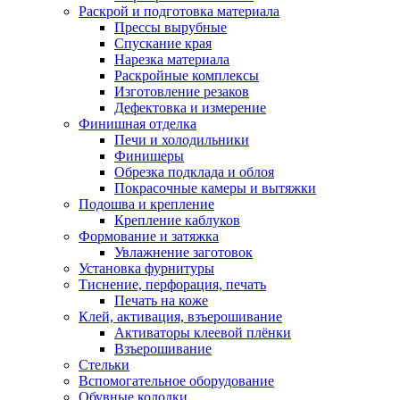
Раскрой и подготовка материала
Прессы вырубные
Спускание края
Нарезка материала
Раскройные комплексы
Изготовление резаков
Дефектовка и измерение
Финишная отделка
Печи и холодильники
Финишеры
Обрезка подклада и облоя
Покрасочные камеры и вытяжки
Подошва и крепление
Крепление каблуков
Формование и затяжка
Увлажнение заготовок
Установка фурнитуры
Тиснение, перфорация, печать
Печать на коже
Клей, активация, взъерошивание
Активаторы клеевой плёнки
Взъерошивание
Стельки
Вспомогательное оборудование
Обувные колодки