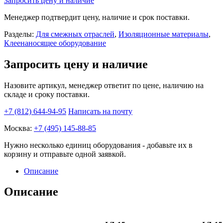
Запросить цену и наличие
МАШИНКА
ДЛЯ
Менеджер подтвердит цену, наличие и срок поставки.
НАНЕСЕНИЯ
КЛЕЯ
Разделы:
Для смежных отраслей
,
Изоляционные материалы
,
15
Клеенаносящее оборудование
СМ
quantity
Запросить цену и наличие
Назовите артикул, менеджер ответит по цене, наличию на
складе и сроку поставки.
+7 (812) 644-94-95
Написать на почту
Москва:
+7 (495) 145-88-85
Нужно несколько единиц оборудования - добавьте их в
корзину и отправьте одной заявкой.
Описание
Описание