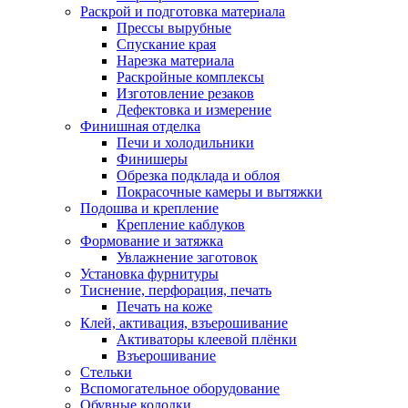
Раскрой и подготовка материала
Прессы вырубные
Спускание края
Нарезка материала
Раскройные комплексы
Изготовление резаков
Дефектовка и измерение
Финишная отделка
Печи и холодильники
Финишеры
Обрезка подклада и облоя
Покрасочные камеры и вытяжки
Подошва и крепление
Крепление каблуков
Формование и затяжка
Увлажнение заготовок
Установка фурнитуры
Тиснение, перфорация, печать
Печать на коже
Клей, активация, взъерошивание
Активаторы клеевой плёнки
Взъерошивание
Стельки
Вспомогательное оборудование
Обувные колодки