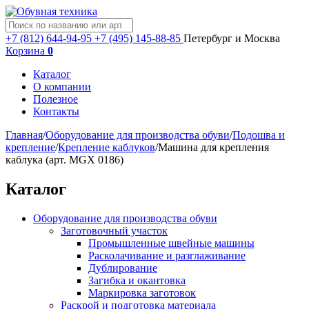
+7 (812) 644-94-95
+7 (495) 145-88-85
Петербург и Москва
Корзина
0
Каталог
О компании
Полезное
Контакты
Главная
/
Оборудование для производства обуви
/
Подошва и
крепление
/
Крепление каблуков
/
Машина для крепления
каблука (арт. MGX 0186)
Каталог
Оборудование для производства обуви
Заготовочный участок
Промышленные швейные машины
Расколачивание и разглаживание
Дублирование
Загибка и окантовка
Маркировка заготовок
Раскрой и подготовка материала