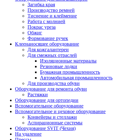
Загибка края
Производство ремней
Тиснение и клеймение
Работа с молнией
Покрас уреза
Обжиг
Формование ручек
Клеенаносящее оборудование
Для кожгалантереи
Для смежных отраслей
Изоляционные материалы
Резиновые лодки
Бумажная промышленность
Автомобильная промышленность
Для производства обуви
Оборудование для ремонта обуви
Растяжки
Оборудование для ортопедии
Вспомогательное оборудование
Вспомогательное и цеховое оборудование
Конвейеры и стеллажи
Аспирационные системы
Оборудование SVIT (Чехия)
На удаление
Прессы