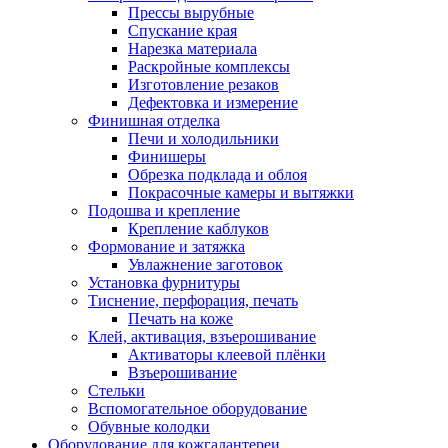
Прессы вырубные
Спускание края
Нарезка материала
Раскройные комплексы
Изготовление резаков
Дефектовка и измерение
Финишная отделка
Печи и холодильники
Финишеры
Обрезка подклада и облоя
Покрасочные камеры и вытяжки
Подошва и крепление
Крепление каблуков
Формование и затяжка
Увлажнение заготовок
Установка фурнитуры
Тиснение, перфорация, печать
Печать на коже
Клей, активация, взъерошивание
Активаторы клеевой плёнки
Взъерошивание
Стельки
Вспомогательное оборудование
Обувные колодки
Оборудование для кожгалантереи