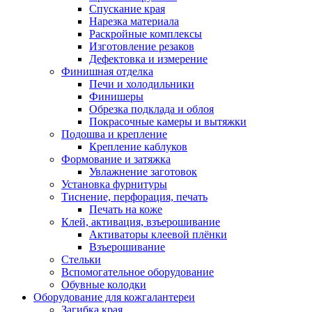
Спускание края
Нарезка материала
Раскройные комплексы
Изготовление резаков
Дефектовка и измерение
Финишная отделка
Печи и холодильники
Финишеры
Обрезка подклада и облоя
Покрасочные камеры и вытяжки
Подошва и крепление
Крепление каблуков
Формование и затяжка
Увлажнение заготовок
Установка фурнитуры
Тиснение, перфорация, печать
Печать на коже
Клей, активация, взъерошивание
Активаторы клеевой плёнки
Взъерошивание
Стельки
Вспомогательное оборудование
Обувные колодки
Оборудование для кожгалантереи
Загибка края