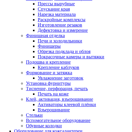
Прессы вырубные
Спускание края
Нарезка материала
Раскройные комплексы
Изготовление резаков
Дефектовка и измерение
Финишная отделка
Печи и холодильники
Финишеры
Обрезка подклада и облоя
Покрасочные камеры и вытяжки
Подошва и крепление
Крепление каблуков
Формование и затяжка
Увлажнение заготовок
Установка фурнитуры
Тиснение, перфорация, печать
Печать на коже
Клей, активация, взъерошивание
Активаторы клеевой плёнки
Взъерошивание
Стельки
Вспомогательное оборудование
Обувные колодки
Оборудование для кожгалантереи