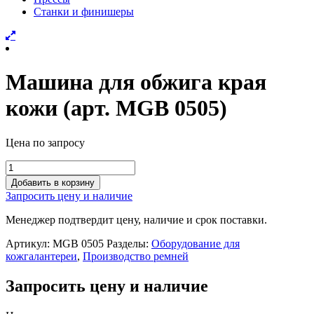
Станки и финишеры
Машина для обжига края
кожи (арт. MGB 0505)
Цена по запросу
Машина
для
Добавить в корзину
обжига
Запросить цену и наличие
края
кожи
Менеджер подтвердит цену, наличие и срок поставки.
(арт.
MGB
Артикул:
MGB 0505
Разделы:
Оборудование для
0505)
кожгалантереи
,
Производство ремней
quantity
Запросить цену и наличие