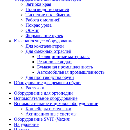
Загибка края
Производство ремней
Тиснение и клеймение
Работа с молнией
Покрас уреза
Обжиг
Формование ручек
Клеенаносящее оборудование
Для кожгалантереи
Для смежных отраслей
Изоляционные материалы
Резиновые лодки
Бумажная промышленность
Автомобильная промышленность
Для производства обуви
Оборудование для ремонта обуви
Растяжки
Оборудование для ортопедии
Вспомогательное оборудование
Вспомогательное и цеховое оборудование
Конвейеры и стеллажи
Аспирационные системы
Оборудование SVIT (Чехия)
На удаление
Прессы