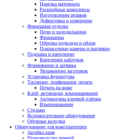
Нарезка материала
Раскройные комплексы
Изготовление резаков
Дефектовка и измерение
Финишная отделка
Печи и холодильники
Финишеры
Обрезка подклада и облоя
Покрасочные камеры и вытяжки
Подошва и крепление
Крепление каблуков
Формование и затяжка
Увлажнение заготовок
Установка фурнитуры
Тиснение, перфорация, печать
Печать на коже
Клей, активация, взъерошивание
Активаторы клеевой плёнки
Взъерошивание
Стельки
Вспомогательное оборудование
Обувные колодки
Оборудование для кожгалантереи
Загибка края
Производство ремней