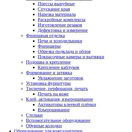
Прессы вырубные
Спускание края
Нарезка материала
Раскройные комплексы
Изготовление резаков
Дефектовка и измерение
Финишная отделка
Печи и холодильники
Финишеры
Обрезка подклада и облоя
Покрасочные камеры и вытяжки
Подошва и крепление
Крепление каблуков
Формование и затяжка
Увлажнение заготовок
Установка фурнитуры
Тиснение, перфорация, печать
Печать на коже
Клей, активация, взъерошивание
Активаторы клеевой плёнки
Взъерошивание
Стельки
Вспомогательное оборудование
Обувные колодки
Оборудование для кожгалантереи