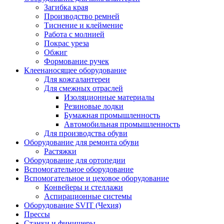
Загибка края
Производство ремней
Тиснение и клеймение
Работа с молнией
Покрас уреза
Обжиг
Формование ручек
Клеенаносящее оборудование
Для кожгалантереи
Для смежных отраслей
Изоляционные материалы
Резиновые лодки
Бумажная промышленность
Автомобильная промышленность
Для производства обуви
Оборудование для ремонта обуви
Растяжки
Оборудование для ортопедии
Вспомогательное оборудование
Вспомогательное и цеховое оборудование
Конвейеры и стеллажи
Аспирационные системы
Оборудование SVIT (Чехия)
Прессы
Станки и финишеры