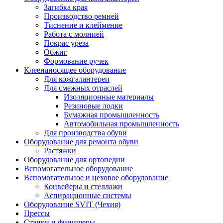
Загибка края
Производство ремней
Тиснение и клеймение
Работа с молнией
Покрас уреза
Обжиг
Формование ручек
Клеенаносящее оборудование
Для кожгалантереи
Для смежных отраслей
Изоляционные материалы
Резиновые лодки
Бумажная промышленность
Автомобильная промышленность
Для производства обуви
Оборудование для ремонта обуви
Растяжки
Оборудование для ортопедии
Вспомогательное оборудование
Вспомогательное и цеховое оборудование
Конвейеры и стеллажи
Аспирационные системы
Оборудование SVIT (Чехия)
Прессы
Станки и финишеры