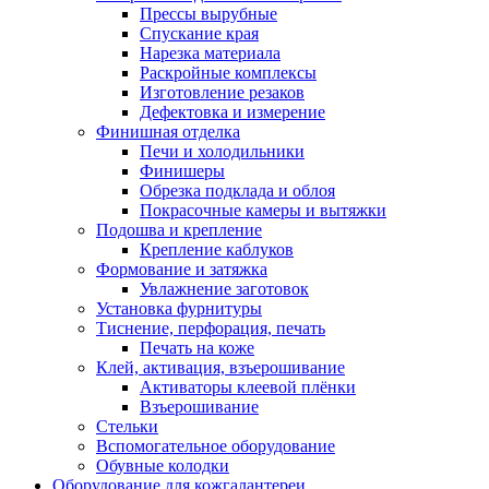
Прессы вырубные
Спускание края
Нарезка материала
Раскройные комплексы
Изготовление резаков
Дефектовка и измерение
Финишная отделка
Печи и холодильники
Финишеры
Обрезка подклада и облоя
Покрасочные камеры и вытяжки
Подошва и крепление
Крепление каблуков
Формование и затяжка
Увлажнение заготовок
Установка фурнитуры
Тиснение, перфорация, печать
Печать на коже
Клей, активация, взъерошивание
Активаторы клеевой плёнки
Взъерошивание
Стельки
Вспомогательное оборудование
Обувные колодки
Оборудование для кожгалантереи