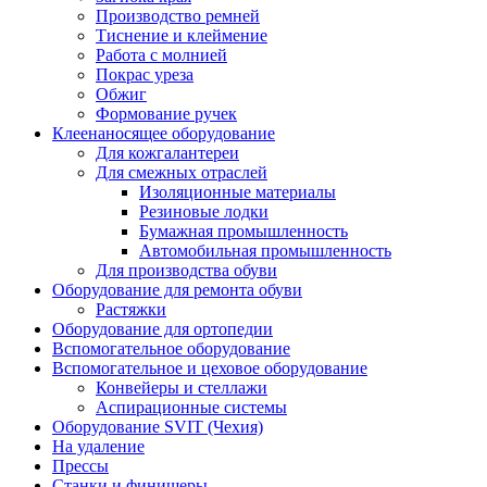
Производство ремней
Тиснение и клеймение
Работа с молнией
Покрас уреза
Обжиг
Формование ручек
Клеенаносящее оборудование
Для кожгалантереи
Для смежных отраслей
Изоляционные материалы
Резиновые лодки
Бумажная промышленность
Автомобильная промышленность
Для производства обуви
Оборудование для ремонта обуви
Растяжки
Оборудование для ортопедии
Вспомогательное оборудование
Вспомогательное и цеховое оборудование
Конвейеры и стеллажи
Аспирационные системы
Оборудование SVIT (Чехия)
На удаление
Прессы
Станки и финишеры