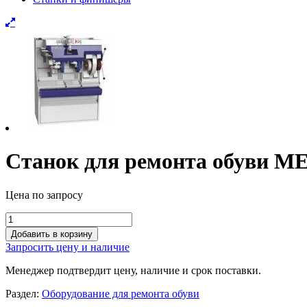
Станок для ремонта обуви ME
Цена по запросу
Станок
для
Добавить в корзину
ремонта
Запросить цену и наличие
обуви
MEBUS
Менеджер подтвердит цену, наличие и срок поставки.
(арт.
MG
Раздел:
Оборудование для ремонта обуви
1100)