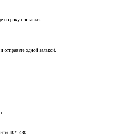
е и сроку поставки.
и отправьте одной заявкой.
н
енты 40*1480