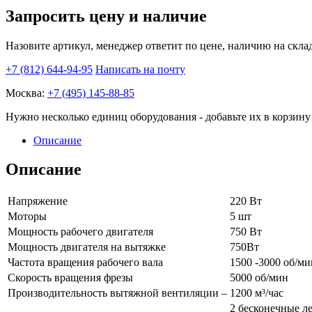
quantity
Запросить цену и наличие
Назовите артикул, менеджер ответит по цене, наличию на склад
+7 (812) 644-94-95
Написать на почту
Москва:
+7 (495) 145-88-85
Нужно несколько единиц оборудования - добавьте их в корзину 
Описание
Описание
Напряжение
220 Вт
Моторы
5 шт
Мощность рабочего двигателя
750 Вт
Мощность двигателя на вытяжке
750Вт
Частота вращения рабочего вала
1500 -3000 об/ми
Скорость вращения фрезы
5000 об/мин
Производительность вытяжной вентиляции –
1200 м³/час
2 бесконечные л