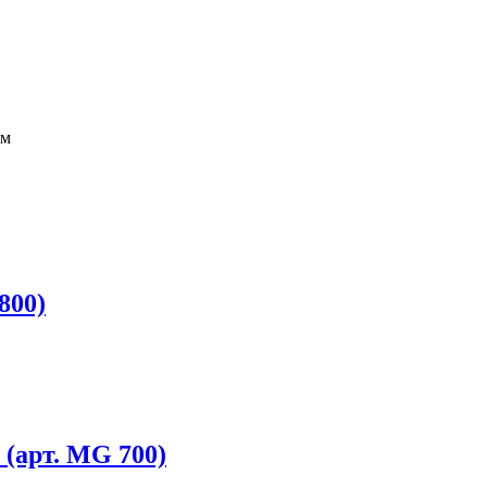
мм
800)
 (арт. MG 700)