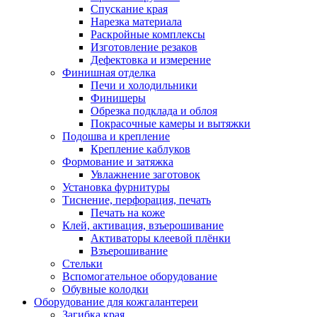
Спускание края
Нарезка материала
Раскройные комплексы
Изготовление резаков
Дефектовка и измерение
Финишная отделка
Печи и холодильники
Финишеры
Обрезка подклада и облоя
Покрасочные камеры и вытяжки
Подошва и крепление
Крепление каблуков
Формование и затяжка
Увлажнение заготовок
Установка фурнитуры
Тиснение, перфорация, печать
Печать на коже
Клей, активация, взъерошивание
Активаторы клеевой плёнки
Взъерошивание
Стельки
Вспомогательное оборудование
Обувные колодки
Оборудование для кожгалантереи
Загибка края