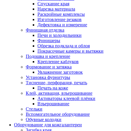
Спускание края
Нарезка материала
Раскройные комплексы
Изготовление резаков
Дефектовка и измерение
Финишная отделка
Печи и холодильники
Финишеры
Обрезка подклада и облоя
Покрасочные камеры и вытяжки
Подошва и крепление
Крепление каблуков
Формование и затяжка
Увлажнение заготовок
Установка фурнитуры
Тиснение, перфорация, печать
Печать на коже
Клей, активация, взъерошивание
Активаторы клеевой плёнки
Взъерошивание
Стельки
Вспомогательное оборудование
Обувные колодки
Оборудование для кожгалантереи
Загибка края