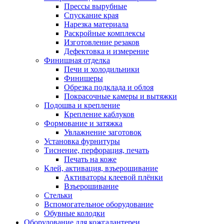
Прессы вырубные
Спускание края
Нарезка материала
Раскройные комплексы
Изготовление резаков
Дефектовка и измерение
Финишная отделка
Печи и холодильники
Финишеры
Обрезка подклада и облоя
Покрасочные камеры и вытяжки
Подошва и крепление
Крепление каблуков
Формование и затяжка
Увлажнение заготовок
Установка фурнитуры
Тиснение, перфорация, печать
Печать на коже
Клей, активация, взъерошивание
Активаторы клеевой плёнки
Взъерошивание
Стельки
Вспомогательное оборудование
Обувные колодки
Оборудование для кожгалантереи