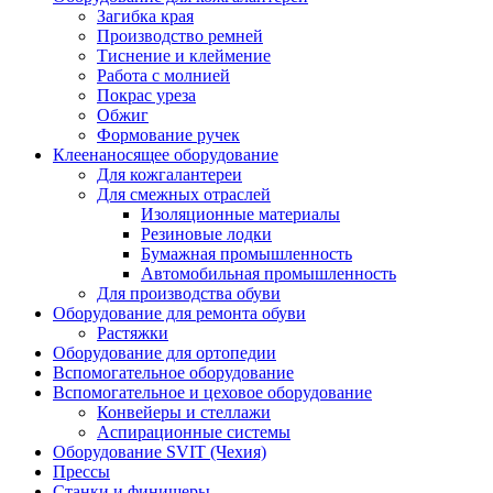
Загибка края
Производство ремней
Тиснение и клеймение
Работа с молнией
Покрас уреза
Обжиг
Формование ручек
Клеенаносящее оборудование
Для кожгалантереи
Для смежных отраслей
Изоляционные материалы
Резиновые лодки
Бумажная промышленность
Автомобильная промышленность
Для производства обуви
Оборудование для ремонта обуви
Растяжки
Оборудование для ортопедии
Вспомогательное оборудование
Вспомогательное и цеховое оборудование
Конвейеры и стеллажи
Аспирационные системы
Оборудование SVIT (Чехия)
Прессы
Станки и финишеры